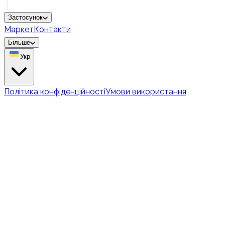
Застосунок
Маркет
Контакти
Більше
Укр
Політика конфіденційності
Умови використання
WordPlus проти
конкурентів