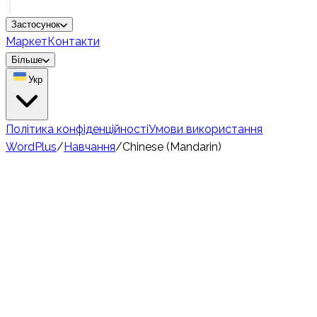
Застосунок
Маркет
Контакти
Більше
Укр
Політика конфіденційності
Умови використання
WordPlus
/
Навчання
/
Chinese (Mandarin)
🇨🇳
Very Hard
1.1 billion
носіїв
Вивчення китайської
лексики — Опануй