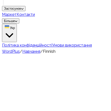
Застосунок
Маркет
Контакти
Більше
Укр
Політика конфіденційності
Умови використання
WordPlus
/
Навчання
/
Finnish
🇫🇮
Hard
5.5 million
носіїв
Вивчай фінську лексику —
Подолання найбільш