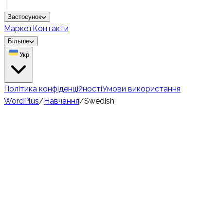
Застосунок
Маркет
Контакти
Більше
Укр
Політика конфіденційності
Умови використання
WordPlus
/
Навчання
/
Swedish
🇸🇪
Easy
10 million
носіїв
Вивчення шведської
лексики — найшвидша