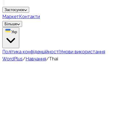
Застосунок
Маркет
Контакти
Більше
Укр
Політика конфіденційності
Умови використання
WordPlus
/
Навчання
/
Thai
🇹🇭
Hard
70 million
носіїв
Вивчай таїландську
лексику — 5 тонів,