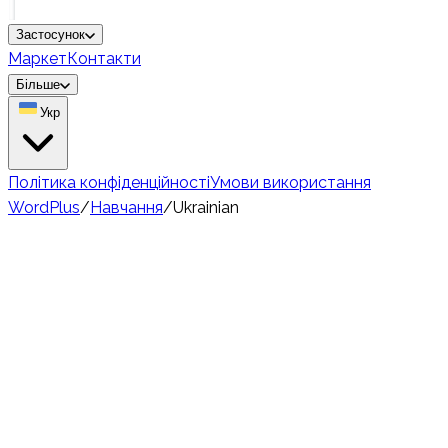
Застосунок
Маркет
Контакти
Більше
Укр
Політика конфіденційності
Умови використання
WordPlus
/
Навчання
/
Ukrainian
🇺🇦
Medium
45 million
носіїв
Вивчення української
лексики — будуй