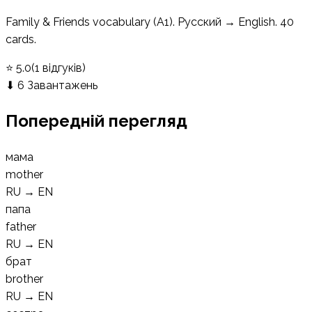
Family & Friends vocabulary (A1). Русский → English. 40
cards.
⭐
5.0
(
1
відгуків
)
⬇
6
Завантажень
Попередній перегляд
мама
mother
RU
→
EN
папа
father
RU
→
EN
брат
brother
RU
→
EN