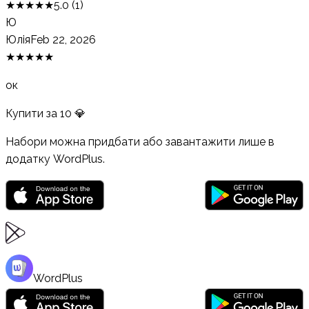
★
★
★
★
★
5.0
(
1
)
Ю
Юлія
Feb 22, 2026
★
★
★
★
★
ок
Купити за
10
💎
Набори можна придбати або завантажити лише в
додатку WordPlus.
WordPlus