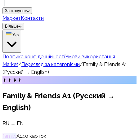
Застосунок
Маркет
Контакти
Більше
Укр
Політика конфіденційності
Умови використання
Market
/
Перегляд за категоріями
/
Family & Friends A1
(Русский → English)
👨‍👩‍👧‍👦
Family & Friends A1 (Русский →
English)
RU → EN
family
A1
40
карток