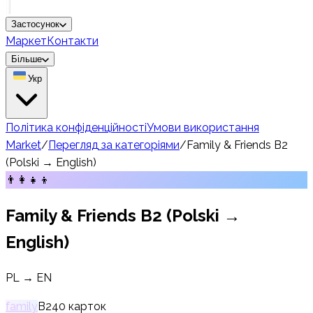
Застосунок
Маркет
Контакти
Більше
Укр
Політика конфіденційності
Умови використання
Market
/
Перегляд за категоріями
/
Family & Friends B2
(Polski → English)
👨‍👩‍👧‍👦
Family & Friends B2 (Polski →
English)
PL → EN
family
B2
40
карток