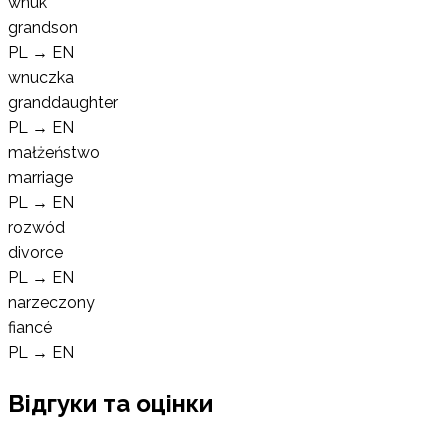
wnuk
grandson
PL
→
EN
wnuczka
granddaughter
PL
→
EN
małżeństwo
marriage
PL
→
EN
rozwód
divorce
PL
→
EN
narzeczony
fiancé
PL
→
EN
Відгуки та оцінки