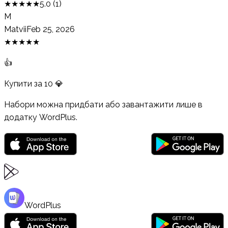
★
★
★
★
★
5.0
(
1
)
M
Matvii
Feb 25, 2026
★
★
★
★
★
👍
Купити за
10
💎
Набори можна придбати або завантажити лише в
додатку WordPlus.
WordPlus