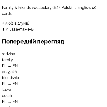
Family & Friends vocabulary (B2). Polski → English. 40
cards.
⭐
5.0
(
1
відгуків
)
⬇
9
Завантажень
Попередній перегляд
rodzina
family
PL
→
EN
przyjaźń
friendship
PL
→
EN
kuzyn
cousin
PL
→
EN