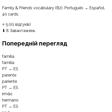
Family & Friends vocabulary (B2). Português → Español.
40 cards.
⭐
5.0
(
1
відгуків
)
⬇
8
Завантажень
Попередній перегляд
família
familia
PT
→
ES
parente
pariente
PT
→
ES
irmão
hermano
PT
→
ES