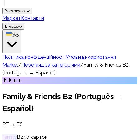
Застосунок
Маркет
Контакти
Більше
Укр
Політика конфіденційності
Умови використання
Market
/
Перегляд за категоріями
/
Family & Friends B2
(Português → Español)
👨‍👩‍👧‍👦
Family & Friends B2 (Português →
Español)
PT → ES
family
B2
40
карток