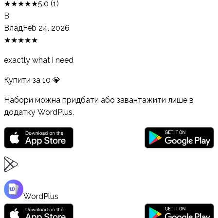
★
★
★
★
★
5.0
(
1
)
В
Влад
Feb 24, 2026
★
★
★
★
★
exactly what i need
Купити за
10
💎
Набори можна придбати або завантажити лише в
додатку WordPlus.
WordPlus