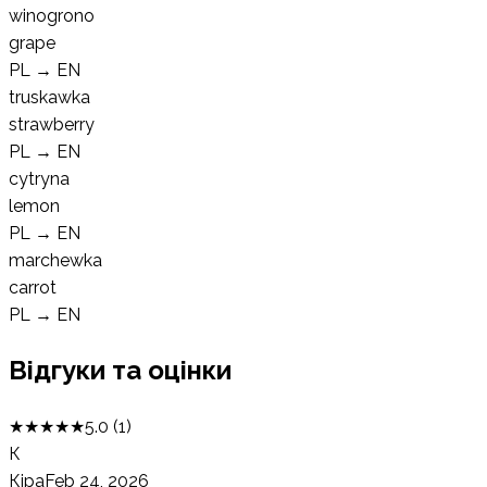
winogrono
grape
PL
→
EN
truskawka
strawberry
PL
→
EN
cytryna
lemon
PL
→
EN
marchewka
carrot
PL
→
EN
Відгуки та оцінки
★
★
★
★
★
5.0
(
1
)
К
Кіра
Feb 24, 2026