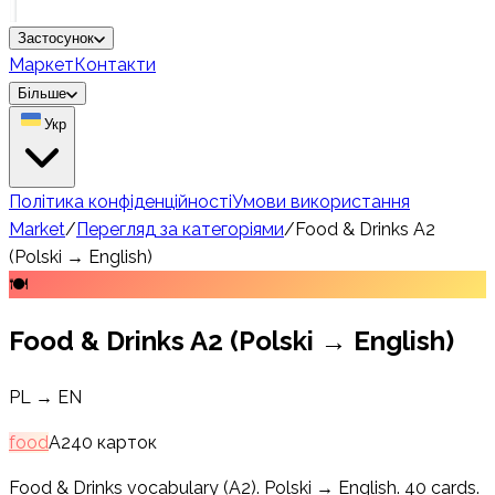
Застосунок
Маркет
Контакти
Більше
Укр
Політика конфіденційності
Умови використання
Market
/
Перегляд за категоріями
/
Food & Drinks A2
(Polski → English)
🍽️
Food & Drinks A2 (Polski → English)
PL → EN
food
A2
40
карток
Food & Drinks vocabulary (A2). Polski → English. 40 cards.