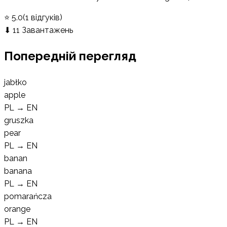
⭐
5.0
(
1
відгуків
)
⬇
11
Завантажень
Попередній перегляд
jabłko
apple
PL
→
EN
gruszka
pear
PL
→
EN
banan
banana
PL
→
EN
pomarańcza
orange
PL
→
EN