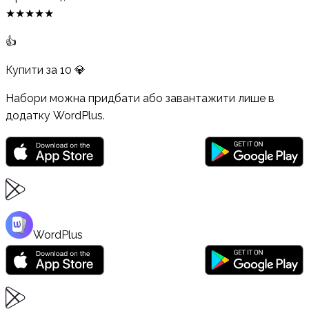
★
★
★
★
★
👍
Купити за
10
💎
Набори можна придбати або завантажити лише в
додатку WordPlus.
WordPlus