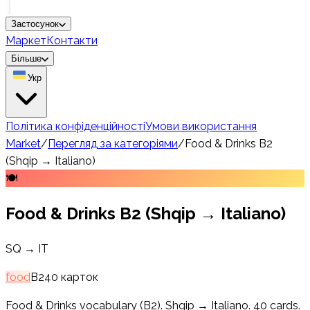
Застосунок
Маркет
Контакти
Більше
Укр
Політика конфіденційності
Умови використання
Market
/
Перегляд за категоріями
/
Food & Drinks B2
(Shqip → Italiano)
🍽️
Food & Drinks B2 (Shqip → Italiano)
SQ → IT
food
B2
40
карток
Food & Drinks vocabulary (B2). Shqip → Italiano. 40 cards.