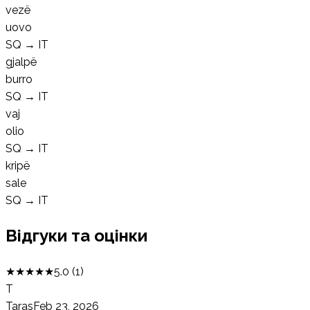
vezë
uovo
SQ
→
IT
gjalpë
burro
SQ
→
IT
vaj
olio
SQ
→
IT
kripë
sale
SQ
→
IT
Відгуки та оцінки
★
★
★
★
★
5.0
(
1
)
T
Taras
Feb 23, 2026