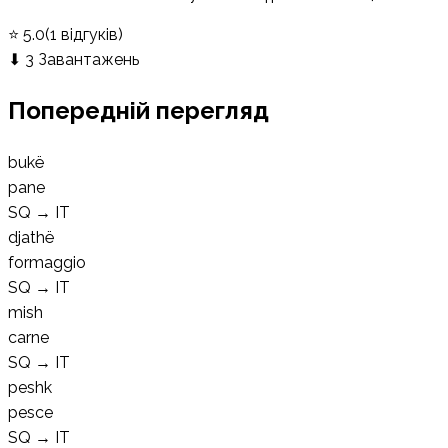
⭐
5.0
(
1
відгуків
)
⬇
3
Завантажень
Попередній перегляд
bukë
pane
SQ
→
IT
djathë
formaggio
SQ
→
IT
mish
carne
SQ
→
IT
peshk
pesce
SQ
→
IT