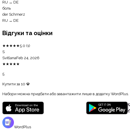
RU
→
DE
боль
der Schmerz
RU
→
DE
Відгуки та оцінки
★
★
★
★
★
5.0
(
1
)
S
Svitlana
Feb 24, 2026
★
★
★
★
★
5
Купити за
10
💎
Набори можна придбати або завантажити лише в додатку WordPlus.
WordPlus