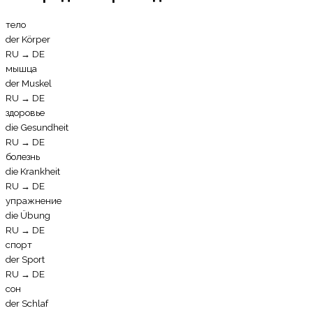
тело
der Körper
RU
→
DE
мышца
der Muskel
RU
→
DE
здоровье
die Gesundheit
RU
→
DE
болезнь
die Krankheit
RU
→
DE
упражнение
die Übung
RU
→
DE
спорт
der Sport
RU
→
DE
сон
der Schlaf