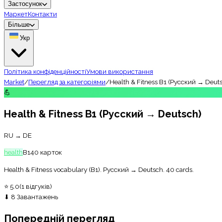
Застосунок
Маркет
Контакти
Більше
Укр
Політика конфіденційності
Умови використання
Market
/
Перегляд за категоріями
/
Health & Fitness B1 (Русский → Deut
💪
Health & Fitness B1 (Русский → Deutsch)
RU → DE
health
B1
40
карток
Health & Fitness vocabulary (B1). Русский → Deutsch. 40 cards.
⭐
5.0
(
1
відгуків
)
⬇
8
Завантажень
Попередній перегляд