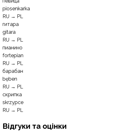
певица
piosenkarka
RU
→
PL
гитара
gitara
RU
→
PL
пианино
fortepian
RU
→
PL
барабан
bęben
RU
→
PL
скрипка
skrzypce
RU
→
PL
Відгуки та оцінки