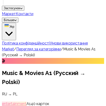
Застосунок
Маркет
Контакти
Більше
Укр
Політика конфіденційності
Умови використання
Market
/
Перегляд за категоріями
/
Music & Movies A1
(Русский → Polski)
🎬
Music & Movies A1 (Русский →
Polski)
RU → PL
entertainment
A1
40
карток