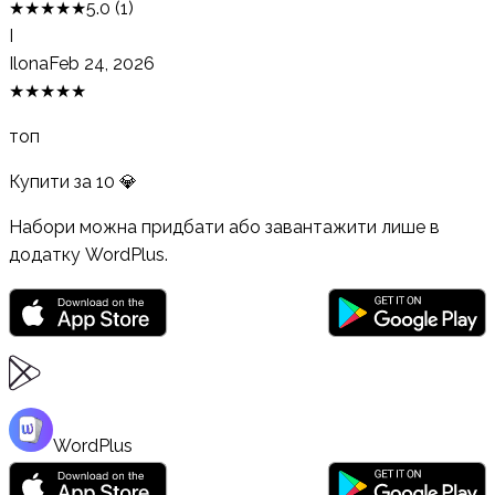
★
★
★
★
★
5.0
(
1
)
I
Ilona
Feb 24, 2026
★
★
★
★
★
топ
Купити за
10
💎
Набори можна придбати або завантажити лише в
додатку WordPlus.
WordPlus