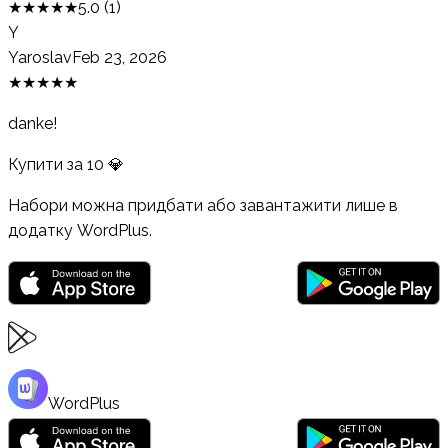
★
★
★
★
★
5.0
(
1
)
Y
Yaroslav
Feb 23, 2026
★
★
★
★
★
danke!
Купити за
10
💎
Набори можна придбати або завантажити лише в
додатку WordPlus.
WordPlus