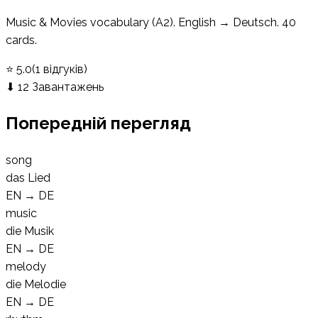
Music & Movies vocabulary (A2). English → Deutsch. 40
cards.
⭐
5.0
(
1
відгуків
)
⬇
12
Завантажень
Попередній перегляд
song
das Lied
EN
→
DE
music
die Musik
EN
→
DE
melody
die Melodie
EN
→
DE