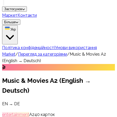
Застосунок
Маркет
Контакти
Більше
Укр
Політика конфіденційності
Умови використання
Market
/
Перегляд за категоріями
/
Music & Movies A2
(English → Deutsch)
🎬
Music & Movies A2 (English →
Deutsch)
EN → DE
entertainment
A2
40
карток