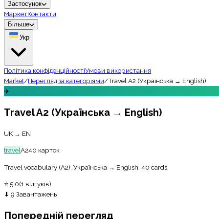
Застосунок
Маркет
Контакти
Більше
Укр
Політика конфіденційності
Умови використання
Market
/
Перегляд за категоріями
/
Travel A2 (Українська → English)
✈️
Travel A2 (Українська → English)
UK → EN
travel
A2
40
карток
Travel vocabulary (A2). Українська → English. 40 cards.
⭐
5.0
(
1
відгуків
)
⬇
9
Завантажень
Попередній перегляд