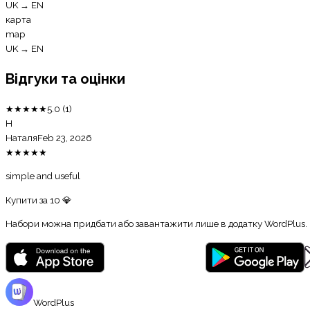
UK
→
EN
карта
map
UK
→
EN
Відгуки та оцінки
★
★
★
★
★
5.0
(
1
)
Н
Наталя
Feb 23, 2026
★
★
★
★
★
simple and useful
Купити за
10
💎
Набори можна придбати або завантажити лише в додатку WordPlus.
WordPlus