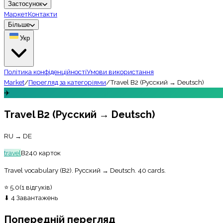
Застосунок
Маркет
Контакти
Більше
Укр
Політика конфіденційності
Умови використання
Market
/
Перегляд за категоріями
/
Travel B2 (Русский → Deutsch)
✈️
Travel B2 (Русский → Deutsch)
RU → DE
travel
B2
40
карток
Travel vocabulary (B2). Русский → Deutsch. 40 cards.
⭐
5.0
(
1
відгуків
)
⬇
4
Завантажень
Попередній перегляд