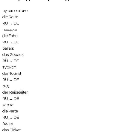
путешествие
die Reise
RU
→
DE
поездка
die Fahrt
RU
→
DE
багаж
das Gepäck
RU
→
DE
турист
der Tourist
RU
→
DE
гид
der Reiseleiter
RU
→
DE
карта
die Karte
RU
→
DE
билет
das Ticket