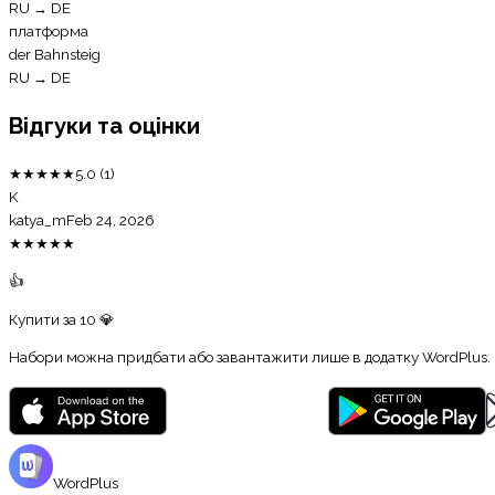
RU
→
DE
платформа
der Bahnsteig
RU
→
DE
Відгуки та оцінки
★
★
★
★
★
5.0
(
1
)
K
katya_m
Feb 24, 2026
★
★
★
★
★
👍
Купити за
10
💎
Набори можна придбати або завантажити лише в додатку WordPlus.
WordPlus