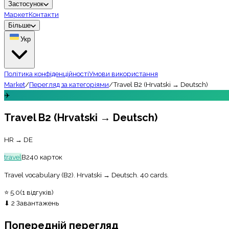
Застосунок
Маркет
Контакти
Більше
Укр
Політика конфіденційності
Умови використання
Market
/
Перегляд за категоріями
/
Travel B2 (Hrvatski → Deutsch)
✈️
Travel B2 (Hrvatski → Deutsch)
HR → DE
travel
B2
40
карток
Travel vocabulary (B2). Hrvatski → Deutsch. 40 cards.
⭐
5.0
(
1
відгуків
)
⬇
2
Завантажень
Попередній перегляд