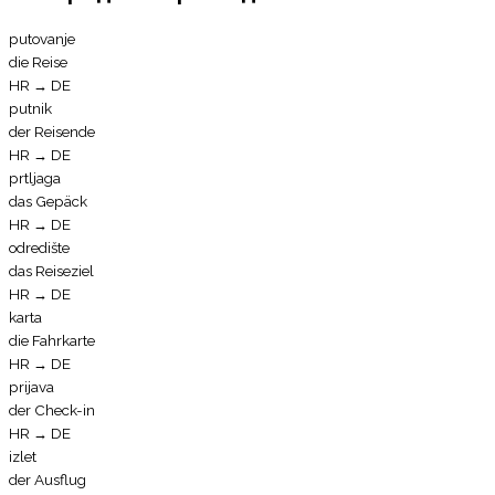
putovanje
die Reise
HR
→
DE
putnik
der Reisende
HR
→
DE
prtljaga
das Gepäck
HR
→
DE
odredište
das Reiseziel
HR
→
DE
karta
die Fahrkarte
HR
→
DE
prijava
der Check-in
HR
→
DE
izlet
der Ausflug