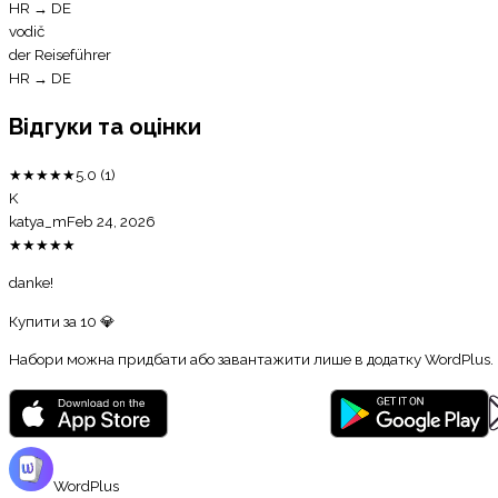
HR
→
DE
vodič
der Reiseführer
HR
→
DE
Відгуки та оцінки
★
★
★
★
★
5.0
(
1
)
K
katya_m
Feb 24, 2026
★
★
★
★
★
danke!
Купити за
10
💎
Набори можна придбати або завантажити лише в додатку WordPlus.
WordPlus