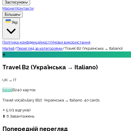
Застосунок
Маркет
Контакти
Більше
Укр
Політика конфіденційності
Умови використання
Market
/
Перегляд за категоріями
/
Travel B2 (Українська → Italiano)
✈️
Travel B2 (Українська → Italiano)
UK → IT
travel
B2
40
карток
Travel vocabulary (B2). Українська → Italiano. 40 cards.
⭐
5.0
(
1
відгуків
)
⬇
6
Завантажень
Попередній перегляд