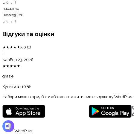
UK
→
IT
пасажир
passeggero
UK
→
IT
Відгуки та оцінки
★
★
★
★
★
5.0
(
1
)
I
Ivan
Feb 23, 2026
★
★
★
★
★
grazie!
Купити за
10
💎
Набори можна придбати або завантажити лише в додатку WordPlus.
WordPlus