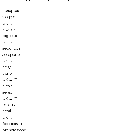
подорож
viaggio
UK
→
IT
квиток
biglietto
UK
→
IT
аеропорт
aeroporto
UK
→
IT
поїзд
treno
UK
→
IT
літак
aereo
UK
→
IT
готель
hotel
UK
→
IT
бронювання
prenotazione