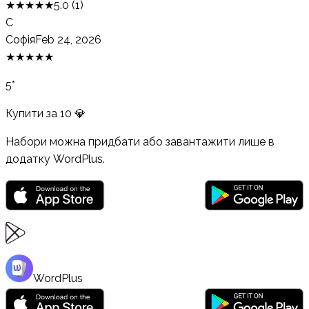
★
★
★
★
★
5.0
(
1
)
С
Софія
Feb 24, 2026
★
★
★
★
★
5*
Купити за
10
💎
Набори можна придбати або завантажити лише в
додатку WordPlus.
WordPlus