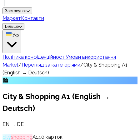
Застосунок
Маркет
Контакти
Більше
Укр
Політика конфіденційності
Умови використання
Market
/
Перегляд за категоріями
/
City & Shopping A1
(English → Deutsch)
🏙️
City & Shopping A1 (English →
Deutsch)
EN → DE
city
shopping
A1
40
карток