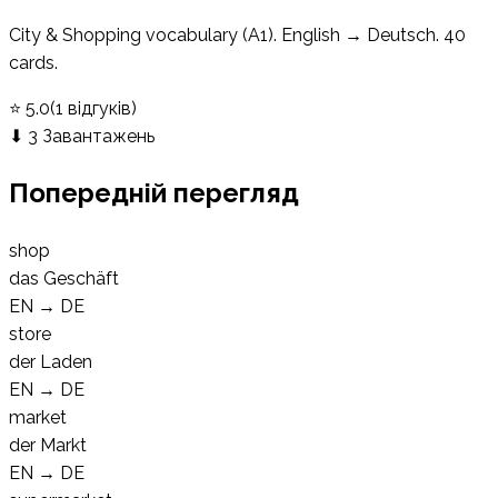
City & Shopping vocabulary (A1). English → Deutsch. 40
cards.
⭐
5.0
(
1
відгуків
)
⬇
3
Завантажень
Попередній перегляд
shop
das Geschäft
EN
→
DE
store
der Laden
EN
→
DE
market
der Markt
EN
→
DE