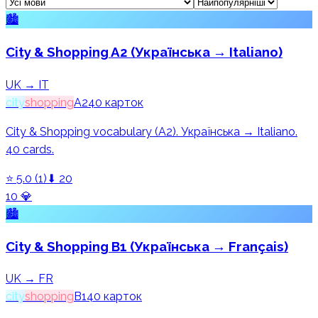
🏙️
City & Shopping A2 (Українська → Italiano)
UK → IT
city
shopping
A2
40
карток
City & Shopping vocabulary (A2). Українська → Italiano.
40 cards.
⭐
5.0
(
1
)
⬇
20
10
💎
🏙️
City & Shopping B1 (Українська → Français)
UK → FR
city
shopping
B1
40
карток