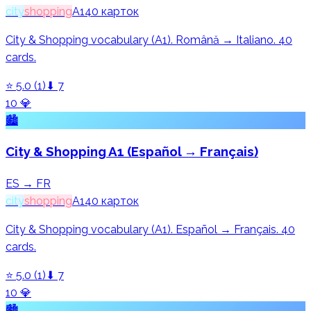
city
shopping
A1
40
карток
City & Shopping vocabulary (A1). Română → Italiano. 40
cards.
⭐
5.0
(
1
)
⬇
7
10
💎
🏙️
City & Shopping A1 (Español → Français)
ES → FR
city
shopping
A1
40
карток
City & Shopping vocabulary (A1). Español → Français. 40
cards.
⭐
5.0
(
1
)
⬇
7
10
💎
🏙️