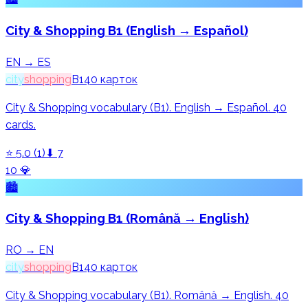
City & Shopping B1 (English → Español)
EN → ES
city
shopping
B1
40
карток
City & Shopping vocabulary (B1). English → Español. 40
cards.
⭐
5.0
(
1
)
⬇
7
10
💎
🏙️
City & Shopping B1 (Română → English)
RO → EN
city
shopping
B1
40
карток
City & Shopping vocabulary (B1). Română → English. 40