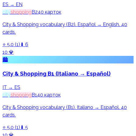
ES → EN
city
shopping
B2
40
карток
City & Shopping vocabulary (B2). Español → English. 40
cards.
⭐
5.0
(
1
)
⬇
6
10
💎
🏙️
City & Shopping B1 (Italiano → Español)
IT → ES
city
shopping
B1
40
карток
City & Shopping vocabulary (B1). Italiano → Español. 40
cards.
⭐
5.0
(
1
)
⬇
5
10
💎