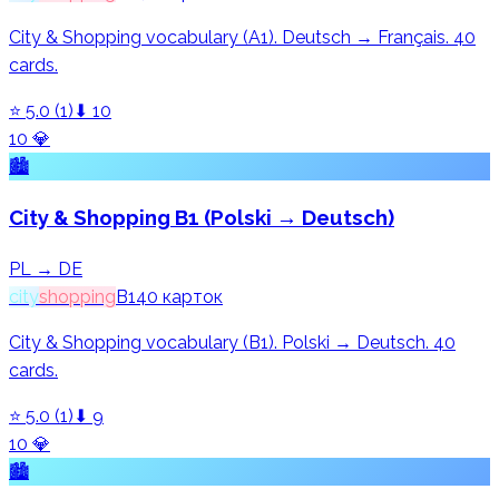
City & Shopping vocabulary (A1). Deutsch → Français. 40
cards.
⭐
5.0
(
1
)
⬇
10
10
💎
🏙️
City & Shopping B1 (Polski → Deutsch)
PL → DE
city
shopping
B1
40
карток
City & Shopping vocabulary (B1). Polski → Deutsch. 40
cards.
⭐
5.0
(
1
)
⬇
9
10
💎
🏙️