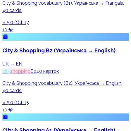
City & Shopping vocabulary (B1). Українська → Français.
40 cards.
⭐
5.0
(
1
)
⬇
17
10
💎
🏙️
City & Shopping B2 (Українська → English)
UK → EN
city
shopping
B2
40
карток
City & Shopping vocabulary (B2). Українська → English.
40 cards.
⭐
5.0
(
1
)
⬇
15
10
💎
🏙️
City & Shopping A1 (Українська → English)