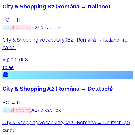
City & Shopping B2 (Română → Italiano)
RO → IT
city
shopping
B2
40
карток
City & Shopping vocabulary (B2). Română → Italiano. 40
cards.
⭐
5.0
(
1
)
⬇
8
10
💎
🏙️
City & Shopping A2 (Română → Deutsch)
RO → DE
city
shopping
A2
40
карток
City & Shopping vocabulary (A2). Română → Deutsch. 40
cards.