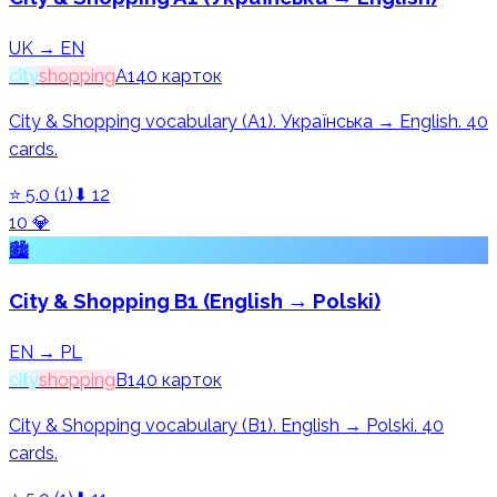
UK → EN
city
shopping
A1
40
карток
City & Shopping vocabulary (A1). Українська → English. 40
cards.
⭐
5.0
(
1
)
⬇
12
10
💎
🏙️
City & Shopping B1 (English → Polski)
EN → PL
city
shopping
B1
40
карток
City & Shopping vocabulary (B1). English → Polski. 40
cards.