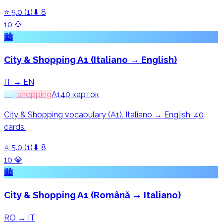
⭐
5.0
(
1
)
⬇
8
10
💎
🏙️
City & Shopping A1 (Italiano → English)
IT → EN
city
shopping
A1
40
карток
City & Shopping vocabulary (A1). Italiano → English. 40
cards.
⭐
5.0
(
1
)
⬇
8
10
💎
🏙️
City & Shopping A1 (Română → Italiano)
RO → IT