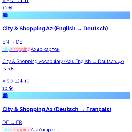
⭐
5.0
(
1
)
⬇
11
10
💎
🏙️
City & Shopping A2 (English → Deutsch)
EN → DE
city
shopping
A2
40
карток
City & Shopping vocabulary (A2). English → Deutsch. 40
cards.
⭐
5.0
(
1
)
⬇
10
10
💎
🏙️
City & Shopping A1 (Deutsch → Français)
DE → FR
city
shopping
A1
40
карток