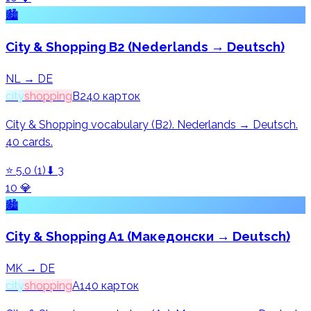
🏙️
City & Shopping B2 (Nederlands → Deutsch)
NL → DE
city
shopping
B2
40
карток
City & Shopping vocabulary (B2). Nederlands → Deutsch.
40 cards.
⭐
5.0
(
1
)
⬇
3
10
💎
🏙️
City & Shopping A1 (Македонски → Deutsch)
MK → DE
city
shopping
A1
40
карток