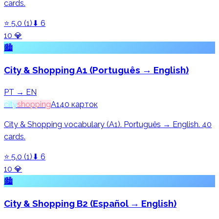
cards.
⭐
5.0
(
1
)
⬇
6
10
💎
🏙️
City & Shopping A1 (Português → English)
PT → EN
city
shopping
A1
40
карток
City & Shopping vocabulary (A1). Português → English. 40
cards.
⭐
5.0
(
1
)
⬇
6
10
💎
🏙️
City & Shopping B2 (Español → English)