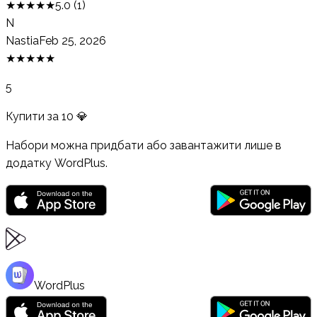
★
★
★
★
★
5.0
(
1
)
N
Nastia
Feb 25, 2026
★
★
★
★
★
5
Купити за
10
💎
Набори можна придбати або завантажити лише в
додатку WordPlus.
WordPlus