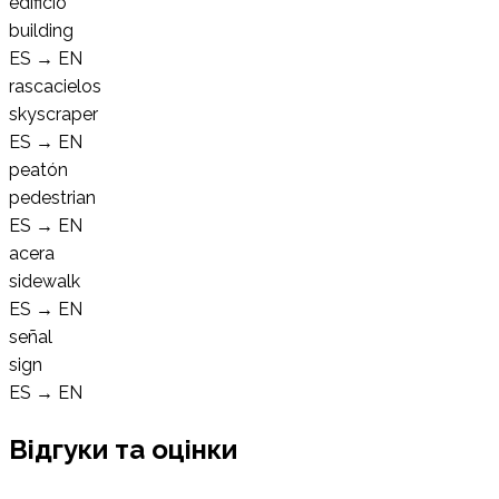
edificio
building
ES
→
EN
rascacielos
skyscraper
ES
→
EN
peatón
pedestrian
ES
→
EN
acera
sidewalk
ES
→
EN
señal
sign
ES
→
EN
Відгуки та оцінки