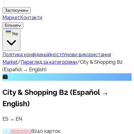
Застосунок
Маркет
Контакти
Більше
Укр
Політика конфіденційності
Умови використання
Market
/
Перегляд за категоріями
/
City & Shopping B2
(Español → English)
🏙️
City & Shopping B2 (Español →
English)
ES → EN
city
shopping
B2
40
карток