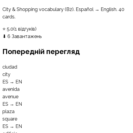
City & Shopping vocabulary (B2). Español → English. 40
cards.
⭐
5.0
(
1
відгуків
)
⬇
6
Завантажень
Попередній перегляд
ciudad
city
ES
→
EN
avenida
avenue
ES
→
EN
plaza
square
ES
→
EN