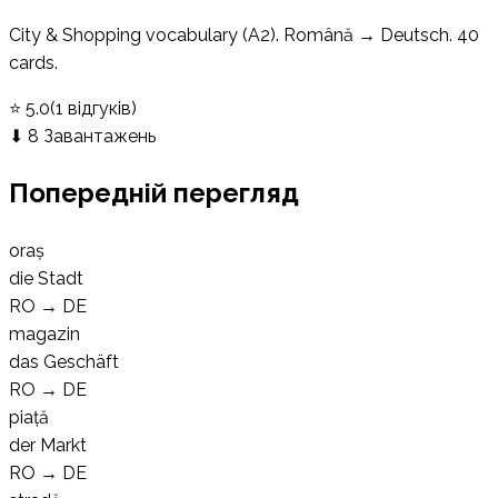
City & Shopping vocabulary (A2). Română → Deutsch. 40
cards.
⭐
5.0
(
1
відгуків
)
⬇
8
Завантажень
Попередній перегляд
oraș
die Stadt
RO
→
DE
magazin
das Geschäft
RO
→
DE
piață
der Markt
RO
→
DE