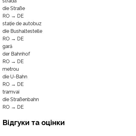
stradă
die Straße
RO
→
DE
stație de autobuz
die Bushaltestelle
RO
→
DE
gară
der Bahnhof
RO
→
DE
metrou
die U-Bahn
RO
→
DE
tramvai
die Straßenbahn
RO
→
DE
Відгуки та оцінки