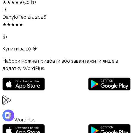
★
★
★
★
★
5.0
(
1
)
D
Danylo
Feb 25, 2026
★
★
★
★
★
👍
Купити за
10
💎
Набори можна придбати або завантажити лише в
додатку WordPlus.
WordPlus