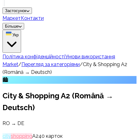
Застосунок
Маркет
Контакти
Більше
Укр
Політика конфіденційності
Умови використання
Market
/
Перегляд за категоріями
/
City & Shopping A2
(Română → Deutsch)
🏙️
City & Shopping A2 (Română →
Deutsch)
RO → DE
city
shopping
A2
40
карток