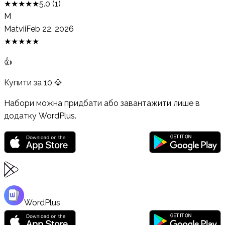
★
★
★
★
★
5.0
(
1
)
M
Matvii
Feb 22, 2026
★
★
★
★
★
👍
Купити за
10
💎
Набори можна придбати або завантажити лише в
додатку WordPlus.
WordPlus