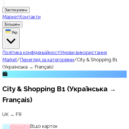
Застосунок
Маркет
Контакти
Більше
Укр
Політика конфіденційності
Умови використання
Market
/
Перегляд за категоріями
/
City & Shopping B1
(Українська → Français)
🏙️
City & Shopping B1 (Українська →
Français)
UK → FR
city
shopping
B1
40
карток