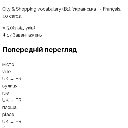
City & Shopping vocabulary (B1). Українська → Français.
40 cards.
⭐
5.0
(
1
відгуків
)
⬇
17
Завантажень
Попередній перегляд
місто
ville
UK
→
FR
вулиця
rue
UK
→
FR
площа
place
UK
→
FR