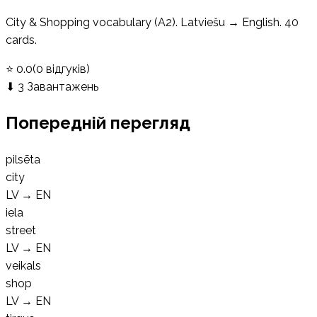
City & Shopping vocabulary (A2). Latviešu → English. 40
cards.
⭐
0.0
(
0
відгуків
)
⬇
3
Завантажень
Попередній перегляд
pilsēta
city
LV
→
EN
iela
street
LV
→
EN
veikals
shop
LV
→
EN