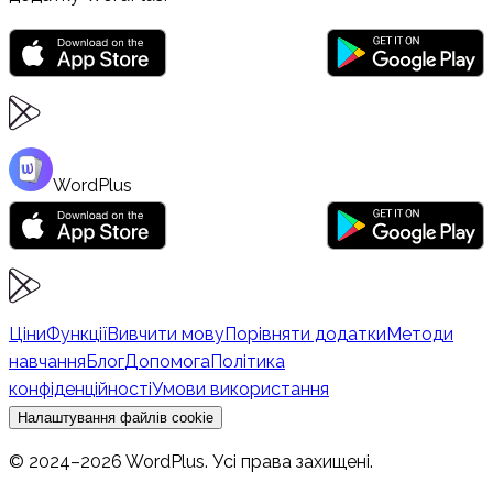
WordPlus
Ціни
Функції
Вивчити мову
Порівняти додатки
Методи
навчання
Блог
Допомога
Політика
конфіденційності
Умови використання
Налаштування файлів cookie
© 2024–2026 WordPlus. Усі права захищені.