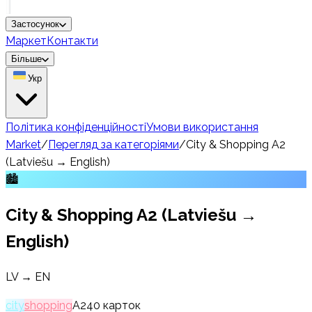
Застосунок
Маркет
Контакти
Більше
Укр
Політика конфіденційності
Умови використання
Market
/
Перегляд за категоріями
/
City & Shopping A2
(Latviešu → English)
🏙️
City & Shopping A2 (Latviešu →
English)
LV → EN
city
shopping
A2
40
карток