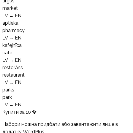
tirgus
market
LV
→
EN
aptieka
pharmacy
LV
→
EN
kafejnīca
cafe
LV
→
EN
restorāns
restaurant
LV
→
EN
parks
park
LV
→
EN
Купити за
10
💎
Набори можна придбати або завантажити лише в
додатку WordPlus.