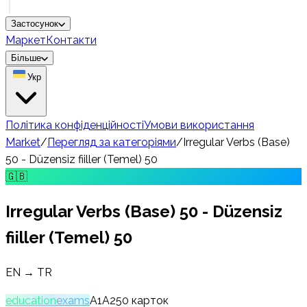
Застосунок
Маркет
Контакти
Більше
Укр
Політика конфіденційності
Умови використання
Market
/
Перегляд за категоріями
/
Irregular Verbs (Base)
50 - Düzensiz fiiller (Temel) 50
🇬🇧
Irregular Verbs (Base) 50 - Düzensiz
fiiller (Temel) 50
EN → TR
education
exams
A1
A2
50
карток