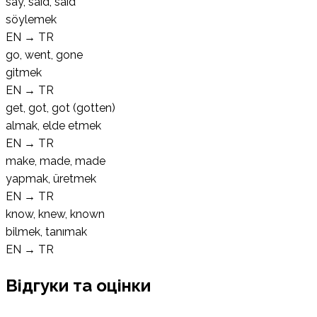
say, said, said
söylemek
EN
→
TR
go, went, gone
gitmek
EN
→
TR
get, got, got (gotten)
almak, elde etmek
EN
→
TR
make, made, made
yapmak, üretmek
EN
→
TR
know, knew, known
bilmek, tanımak
EN
→
TR
Відгуки та оцінки