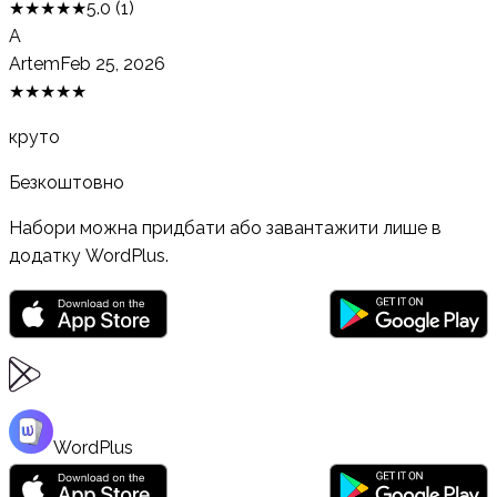
★
★
★
★
★
5.0
(
1
)
A
Artem
Feb 25, 2026
★
★
★
★
★
круто
Безкоштовно
Набори можна придбати або завантажити лише в
додатку WordPlus.
WordPlus