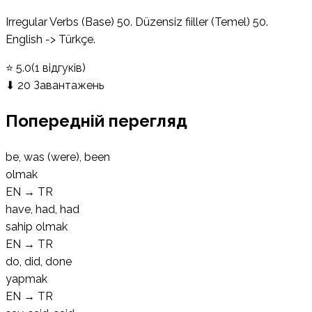
Irregular Verbs (Base) 50. Düzensiz fiiller (Temel) 50.
English -> Türkçe.
⭐
5.0
(
1
відгуків
)
⬇
20
Завантажень
Попередній перегляд
be, was (were), been
olmak
EN
→
TR
have, had, had
sahip olmak
EN
→
TR
do, did, done
yapmak
EN
→
TR