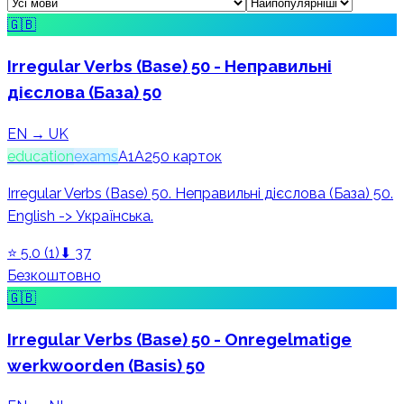
🇬🇧
Irregular Verbs (Base) 50 - Неправильні
дієслова (База) 50
EN → UK
education
exams
A1
A2
50
карток
Irregular Verbs (Base) 50. Неправильні дієслова (База) 50.
English -> Українська.
⭐
5.0
(
1
)
⬇
37
Безкоштовно
🇬🇧
Irregular Verbs (Base) 50 - Onregelmatige
werkwoorden (Basis) 50