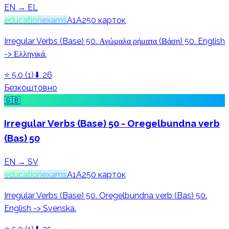
EN → EL
education
exams
A1
A2
50
карток
Irregular Verbs (Base) 50. Ανώμαλα ρήματα (Βάση) 50. English
-> Ελληνικά.
⭐
5.0
(
1
)
⬇
26
Безкоштовно
🇬🇧
Irregular Verbs (Base) 50 - Oregelbundna verb
(Bas) 50
EN → SV
education
exams
A1
A2
50
карток
Irregular Verbs (Base) 50. Oregelbundna verb (Bas) 50.
English -> Svenska.