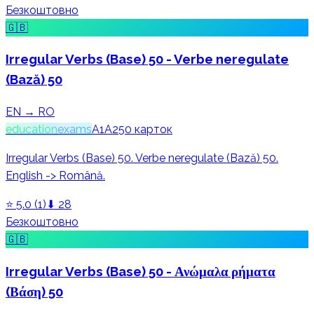
Безкоштовно
🇬🇧
Irregular Verbs (Base) 50 - Verbe neregulate
(Bază) 50
EN → RO
education
exams
A1
A2
50
карток
Irregular Verbs (Base) 50. Verbe neregulate (Bază) 50.
English -> Română.
⭐
5.0
(
1
)
⬇
28
Безкоштовно
🇬🇧
Irregular Verbs (Base) 50 - Ανώμαλα ρήματα
(Βάση) 50