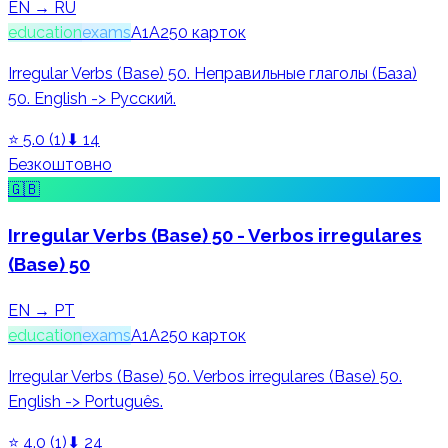
EN → RU
education
exams
A1
A2
50
карток
Irregular Verbs (Base) 50. Неправильные глаголы (База)
50. English -> Русский.
⭐
5.0
(
1
)
⬇
14
Безкоштовно
🇬🇧
Irregular Verbs (Base) 50 - Verbos irregulares
(Base) 50
EN → PT
education
exams
A1
A2
50
карток
Irregular Verbs (Base) 50. Verbos irregulares (Base) 50.
English -> Português.
⭐
4.0
(
1
)
⬇
24