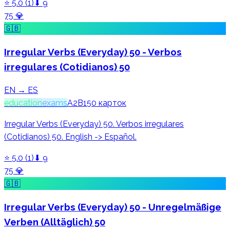
⭐
5.0
(
1
)
⬇
9
75
💎
🇬🇧
Irregular Verbs (Everyday) 50 - Verbos
irregulares (Cotidianos) 50
EN → ES
education
exams
A2
B1
50
карток
Irregular Verbs (Everyday) 50. Verbos irregulares
(Cotidianos) 50. English -> Español.
⭐
5.0
(
1
)
⬇
9
75
💎
🇬🇧
Irregular Verbs (Everyday) 50 - Unregelmäßige
Verben (Alltäglich) 50