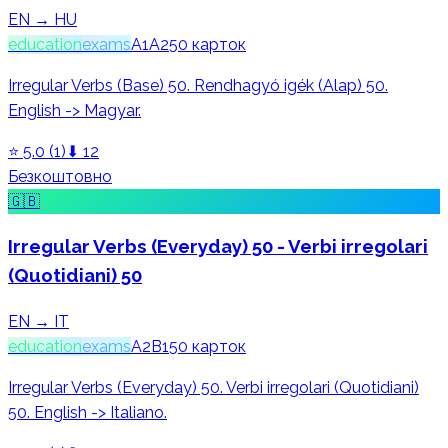
EN → HU
education
exams
A1
A2
50
карток
Irregular Verbs (Base) 50. Rendhagyó igék (Alap) 50.
English -> Magyar.
⭐
5.0
(
1
)
⬇
12
Безкоштовно
🇬🇧
Irregular Verbs (Everyday) 50 - Verbi irregolari
(Quotidiani) 50
EN → IT
education
exams
A2
B1
50
карток
Irregular Verbs (Everyday) 50. Verbi irregolari (Quotidiani)
50. English -> Italiano.