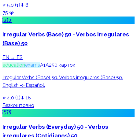
⭐
5.0
(
1
)
⬇
8
75
💎
🇬🇧
Irregular Verbs (Base) 50 - Verbos irregulares
(Base) 50
EN → ES
education
exams
A1
A2
50
карток
Irregular Verbs (Base) 50. Verbos irregulares (Base) 50.
English -> Español.
⭐
4.0
(
1
)
⬇
18
Безкоштовно
🇬🇧
Irregular Verbs (Everyday) 50 - Verbos
irregulares (Cotidianos) 50