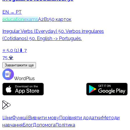
EN → PT
education
exams
A2
B1
50
карток
Irregular Verbs (Everyday) 50. Verbos irregulares
(Cotidianos) 50. English -> Português.
⭐
5.0
(
1
)
⬇
7
75
💎
Завантажити ще
WordPlus
Ціни
Функції
Вивчити мову
Порівняти додатки
Методи
навчання
Блог
Допомога
Політика