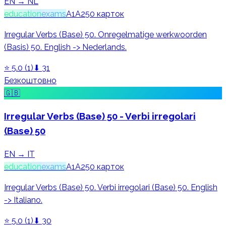
EN → NL
education
exams
A1
A2
50
карток
Irregular Verbs (Base) 50. Onregelmatige werkwoorden
(Basis) 50. English -> Nederlands.
⭐
5.0
(
1
)
⬇
31
Безкоштовно
🇬🇧
Irregular Verbs (Base) 50 - Verbi irregolari
(Base) 50
EN → IT
education
exams
A1
A2
50
карток
Irregular Verbs (Base) 50. Verbi irregolari (Base) 50. English
-> Italiano.
⭐
5.0
(
1
)
⬇
30