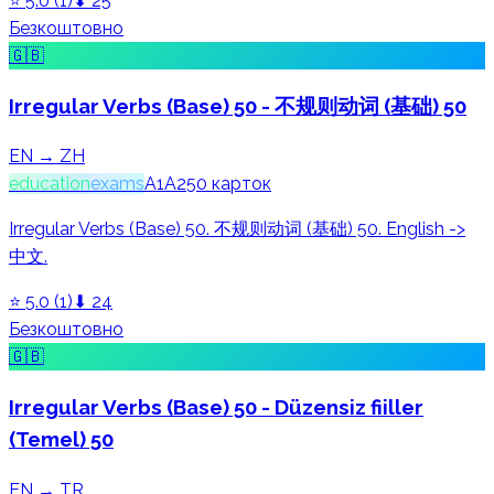
⭐
5.0
(
1
)
⬇
25
Безкоштовно
🇬🇧
Irregular Verbs (Base) 50 - 不规则动词 (基础) 50
EN → ZH
education
exams
A1
A2
50
карток
Irregular Verbs (Base) 50. 不规则动词 (基础) 50. English ->
中文.
⭐
5.0
(
1
)
⬇
24
Безкоштовно
🇬🇧
Irregular Verbs (Base) 50 - Düzensiz fiiller
(Temel) 50
EN → TR