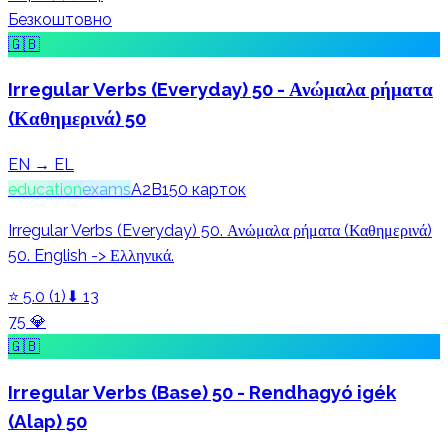
Безкоштовно
🇬🇧
Irregular Verbs (Everyday) 50 - Ανώμαλα ρήματα
(Καθημερινά) 50
EN → EL
education
exams
A2
B1
50
карток
Irregular Verbs (Everyday) 50. Ανώμαλα ρήματα (Καθημερινά)
50. English -> Ελληνικά.
⭐
5.0
(
1
)
⬇
13
75
💎
🇬🇧
Irregular Verbs (Base) 50 - Rendhagyó igék
(Alap) 50