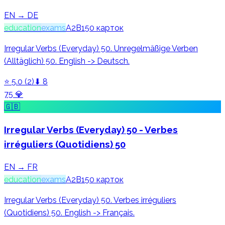
EN → DE
education
exams
A2
B1
50
карток
Irregular Verbs (Everyday) 50. Unregelmäßige Verben
(Alltäglich) 50. English -> Deutsch.
⭐
5.0
(
2
)
⬇
8
75
💎
🇬🇧
Irregular Verbs (Everyday) 50 - Verbes
irréguliers (Quotidiens) 50
EN → FR
education
exams
A2
B1
50
карток
Irregular Verbs (Everyday) 50. Verbes irréguliers
(Quotidiens) 50. English -> Français.