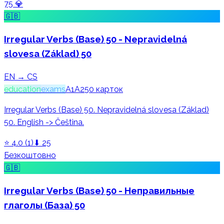
75
💎
🇬🇧
Irregular Verbs (Base) 50 - Nepravidelná
slovesa (Základ) 50
EN → CS
education
exams
A1
A2
50
карток
Irregular Verbs (Base) 50. Nepravidelná slovesa (Základ)
50. English -> Čeština.
⭐
4.0
(
1
)
⬇
25
Безкоштовно
🇬🇧
Irregular Verbs (Base) 50 - Неправильные
глаголы (База) 50