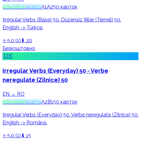
education
exams
A1
A2
50
карток
Irregular Verbs (Base) 50. Düzensiz fiiller (Temel) 50.
English -> Türkçe.
⭐
5.0
(
1
)
⬇
20
Безкоштовно
🇬🇧
Irregular Verbs (Everyday) 50 - Verbe
neregulate (Zilnice) 50
EN → RO
education
exams
A2
B1
50
карток
Irregular Verbs (Everyday) 50. Verbe neregulate (Zilnice) 50.
English -> Română.
⭐
5.0
(
1
)
⬇
15