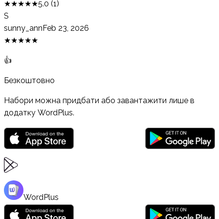
★
★
★
★
★
5.0
(
1
)
S
sunny_ann
Feb 23, 2026
★
★
★
★
★
👍
Безкоштовно
Набори можна придбати або завантажити лише в
додатку WordPlus.
WordPlus