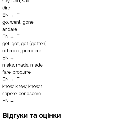
say, said, said
dire
EN
→
IT
go, went, gone
andare
EN
→
IT
get, got, got (gotten)
ottenere, prendere
EN
→
IT
make, made, made
fare, produrre
EN
→
IT
know, knew, known
sapere, conoscere
EN
→
IT
Відгуки та оцінки