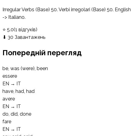
Irregular Verbs (Base) 50. Verbi irregolari (Base) 50. English
-> Italiano.
⭐
5.0
(
1
відгуків
)
⬇
30
Завантажень
Попередній перегляд
be, was (were), been
essere
EN
→
IT
have, had, had
avere
EN
→
IT
do, did, done
fare
EN
→
IT