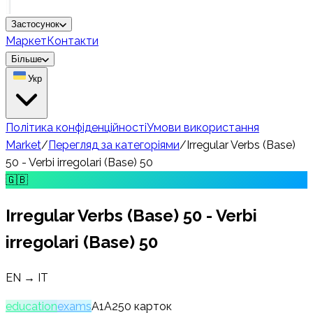
Застосунок
Маркет
Контакти
Більше
Укр
Політика конфіденційності
Умови використання
Market
/
Перегляд за категоріями
/
Irregular Verbs (Base)
50 - Verbi irregolari (Base) 50
🇬🇧
Irregular Verbs (Base) 50 - Verbi
irregolari (Base) 50
EN → IT
education
exams
A1
A2
50
карток