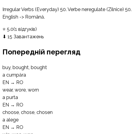
Irregular Verbs (Everyday) 50. Verbe neregulate (Zilnice) 50.
English -> Română.
⭐
5.0
(
1
відгуків
)
⬇
15
Завантажень
Попередній перегляд
buy, bought, bought
a cumpăra
EN
→
RO
wear, wore, worn
a purta
EN
→
RO
choose, chose, chosen
a alege
EN
→
RO