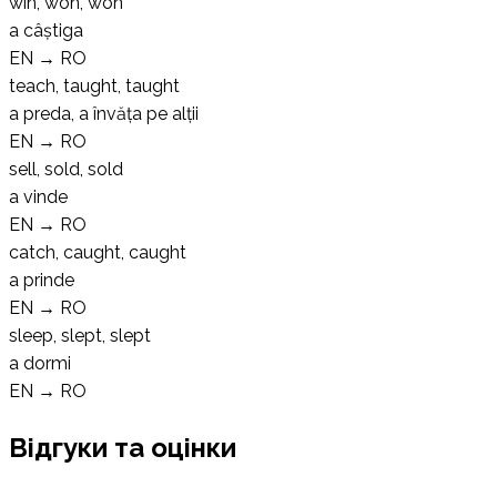
win, won, won
a câștiga
EN
→
RO
teach, taught, taught
a preda, a învăța pe alții
EN
→
RO
sell, sold, sold
a vinde
EN
→
RO
catch, caught, caught
a prinde
EN
→
RO
sleep, slept, slept
a dormi
EN
→
RO
Відгуки та оцінки