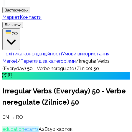
Застосунок
Маркет
Контакти
Більше
Укр
Політика конфіденційності
Умови використання
Market
/
Перегляд за категоріями
/
Irregular Verbs
(Everyday) 50 - Verbe neregulate (Zilnice) 50
🇬🇧
Irregular Verbs (Everyday) 50 - Verbe
neregulate (Zilnice) 50
EN → RO
education
exams
A2
B1
50
карток