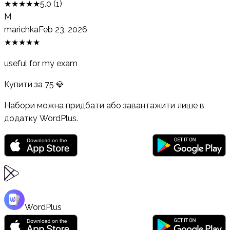
★
★
★
★
★
5.0
(
1
)
M
marichka
Feb 23, 2026
★
★
★
★
★
useful for my exam
Купити за
75
💎
Набори можна придбати або завантажити лише в
додатку WordPlus.
WordPlus