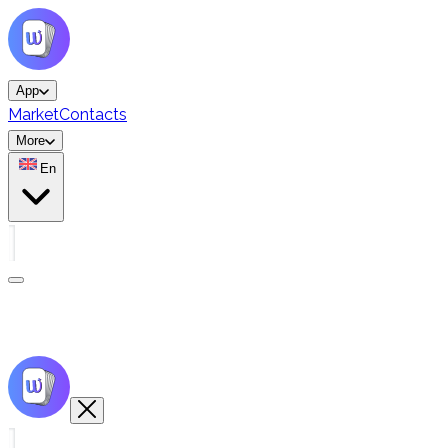
App
Market
Contacts
More
En