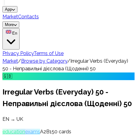
App
Market
Contacts
More
En
Privacy Policy
Terms of Use
Market
/
Browse by Category
/
Irregular Verbs (Everyday)
50 - Неправильні дієслова (Щоденні) 50
🇬🇧
Irregular Verbs (Everyday) 50 -
Неправильні дієслова (Щоденні) 50
EN → UK
education
exams
A2
B1
50
cards