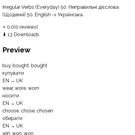
Irregular Verbs (Everyday) 50. Неправильні дієслова
(Щоденні) 50. English -> Українська.
⭐
0.0
(
0
reviews
)
⬇
13
Downloads
Preview
buy, bought, bought
купувати
EN
→
UK
wear, wore, worn
носити
EN
→
UK
choose, chose, chosen
обирати
EN
→
UK
win, won, won